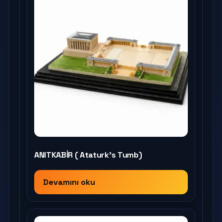
ANITKABİR ( Ataturk’s Tumb)
Devamını oku