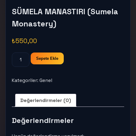
SÜMELA MANASTIRI (Sumela
Monastery)
₺
550,00
SÜMELA
Sepete Ekle
MANASTIRI
(Sumela
Monastery)
Kategoriler:
Genel
adet
Değerlendirmeler (0)
Değerlendirmeler