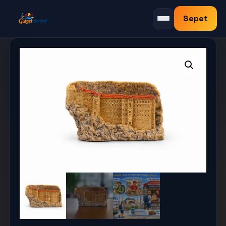
Sepet
Menüyü aç/kapat