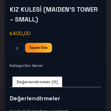
KIZ KULESİ (MAIDEN’S TOWER
– SMALL)
₺
400,00
KIZ
Sepete Ekle
KULESİ
(MAIDEN'S
TOWER
Kategoriler:
Genel
-
SMALL)
Değerlendirmeler (0)
adet
Değerlendirmeler