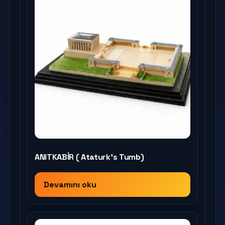
ANITKABİR ( Ataturk’s Tumb)
Devamını oku