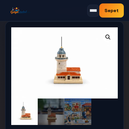
Sepet
Menüyü aç/kapat