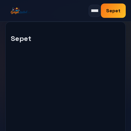
Sepet
Menüyü aç/kapat
Sepet