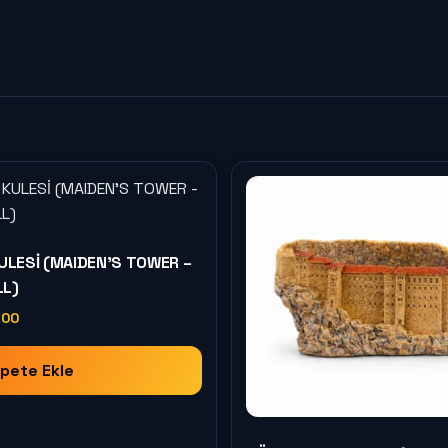
KULESİ (MAIDEN’S TOWER –
L)
,00
pete Ekle