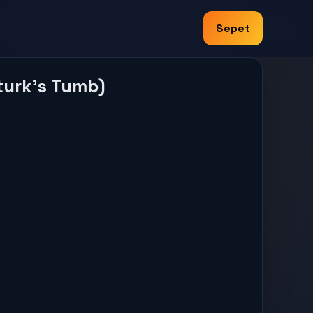
Sepet
n
turk’s Tumb)