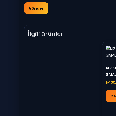
İlgili ürünler
KIZ 
SMAL
₺
400
Se