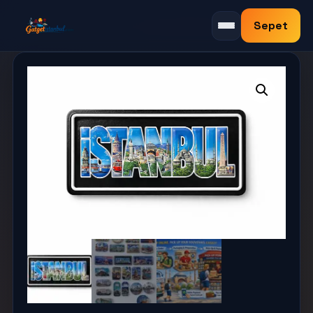
Sepet
Menüyü aç/kapat