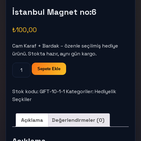
İstanbul Magnet no:6
₺
100,00
Cam Karaf + Bardak – özenle seçilmiş hediye
ürünü. Stokta hazır, aynı gün kargo.
İstanbul
Sepete Ekle
Magnet
no:6
adet
Stok kodu:
GIFT-10-1-1
Kategoriler:
Hediyelik
Seçkiler
Açıklama
Değerlendirmeler (0)
Açıklama